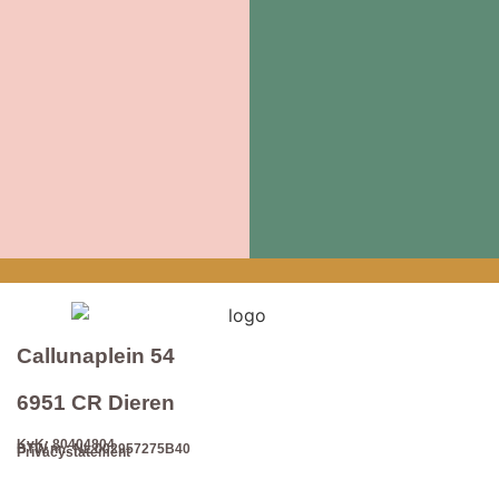
Callunaplein 54
6951 CR Dieren
KvK: 80404804
BTW nr.: NL 002957275B40
Privacystatement